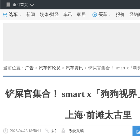
返回首页
选车
新闻
娱体
•
财经
车讯
家居
买车
报价
经销
当前位置：
广告
>
汽车评论员
>
汽车资讯
> 铲屎官集合！ smart 
铲屎官集合！ smart x「狗狗视
上海·前滩太古里
2026-04-28 18:50:11
未知
系统采编