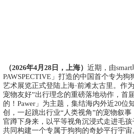
（
202
6
年
4
月
2
8
日，
上海
）
近期，由sma
PAWSPECTIVE」打造的中国首个专为
艺术展览正式登陆上海·前滩太古里。作为
宠物友好”出行理念的重磅落地动作，首
的！Pawer」为主题，集结海内外近20
创，一起跳出行业“人类视角”的宠物叙事
官蹲下身来，以平等视角沉浸式走进毛孩
共同构建一个专属于狗狗的奇妙平行宇宙