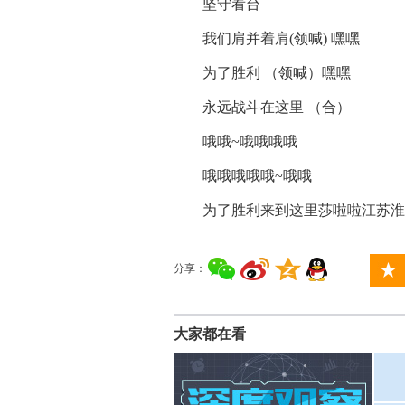
坚守看台
我们肩并着肩(领喊) 嘿嘿
为了胜利 （领喊）嘿嘿
永远战斗在这里 （合）
哦哦~哦哦哦哦
哦哦哦哦哦~哦哦
为了胜利来到这里莎啦啦江苏淮
分享：
大家都在看