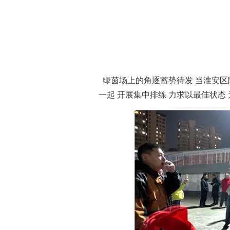
绿茵场上的角逐蓄势待发 当淮安区
一起 开展集中排练 力求以最佳状态