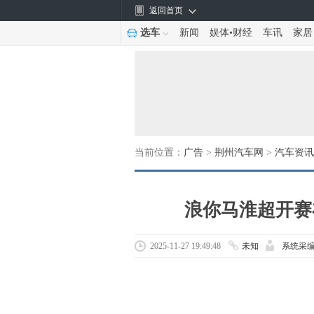
返回首页
选车
新闻
娱体
•
财经
车讯
家居
当前位置：
广告
>
荆州汽车网
>
汽车资讯
浪你马淮超开赛
2025-11-27 19:49:48
未知
系统采